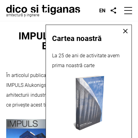
EN
arhitectură și inginerie
IMPULS Alukonigsthal,
Cartea noastră
Bosch, 2015
La 25 de ani de activitate avem
prima noastră carte
august 4, 2015
În articolul publicat în numarul 18/2015 al revistei
IMPULS Alukonigsthal, arh. Șerban Țigănaș dezbate tema
arhitecturii industriale și abordarea biroului nostru în ceea
ce privește acest tip de proiecte.