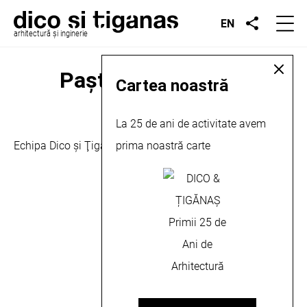
EN
arhitectură și inginerie
Paşte Fericit, 2023
Cartea noastră
La 25 de ani de activitate avem
aprilie 10, 2023
Echipa Dico şi Ţigănaş vă urează sărbători fericite!
prima noastră carte