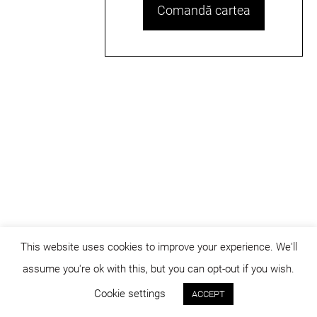
Comandă cartea
This website uses cookies to improve your experience. We'll
assume you're ok with this, but you can opt-out if you wish.
© dicositiganas 2026
Cookie settings
ACCEPT