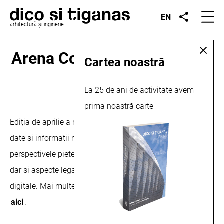
EN
arhitectură și inginerie
Arena Construcţiilor, articol,
Cartea noastră
2023
La 25 de ani de activitate avem
prima noastră carte
aprilie 6, 2023
Ediţia de aprilie a revistei Arena Constructiilor cuprinde
date si informatii referitoare la situatia actuala si
perspectivele pietei nationale de constructii si instalatii,
dar si aspecte legate de evolutia pietei tehnologiilor
digitale. Mai multe despre această publicație puteți citi
aici
.