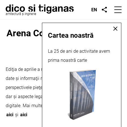
EN
arhitectură și inginerie
Arena Construcţiilor, articol,
Cartea noastră
2025
La 25 de ani de activitate avem
prima noastră carte
aprilie 2, 2025
Ediţia de aprilie a revistei Arena Construcţiilor cuprinde
date şi informaţii referitoare la situaţia actuală şi
perspectivele pieţei naţionale de construcţii şi instalaţii,
dar şi aspecte legate de evoluţia pieţei tehnologiilor
digitale. Mai multe despre această publicație puteți citi
aici
și
aici