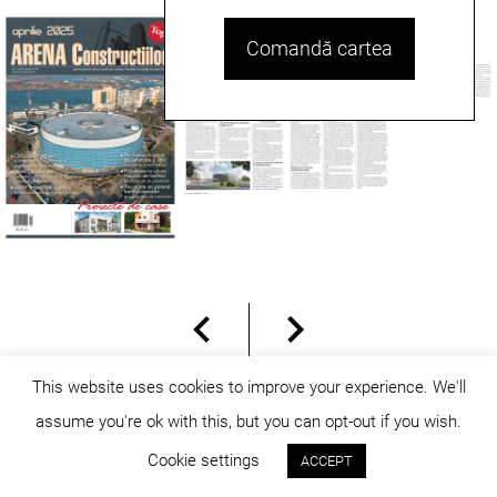
Comandă cartea
This website uses cookies to improve your experience. We'll
assume you're ok with this, but you can opt-out if you wish.
© dicositiganas 2026
Cookie settings
ACCEPT