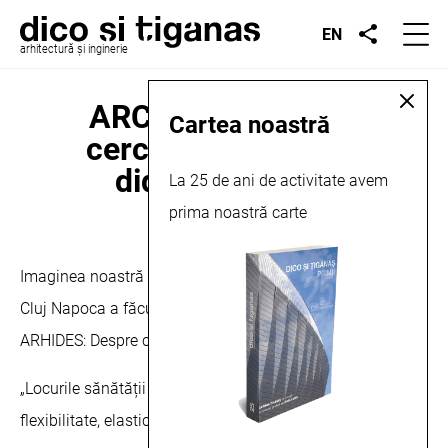
EN
arhitectură și inginerie
ARCHIDES, Despre
Cartea noastră
cercetare și atenţie
didactică, 2022
La 25 de ani de activitate avem
prima noastră carte
ianuarie 19, 2022
Imaginea noastră interioară pentru Centrul de Transplant
Cluj Napoca a făcut coperta celui mai recent seminar
ARHIDES: Despre cercetare și îngrijire didactică.
„Locurile sănătății puse la încercarea crizei: variabilitate,
flexibilitate, elasticitate, plasticitate” Fundația AP-HP.