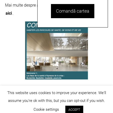
Mai multe despre această publicație puteți citi
aici
și
Comandă cartea
aici
.
This website uses cookies to improve your experience. We'll
assume you're ok with this, but you can opt-out if you wish.
© dicositiganas 2026
Cookie settings
ACCEPT