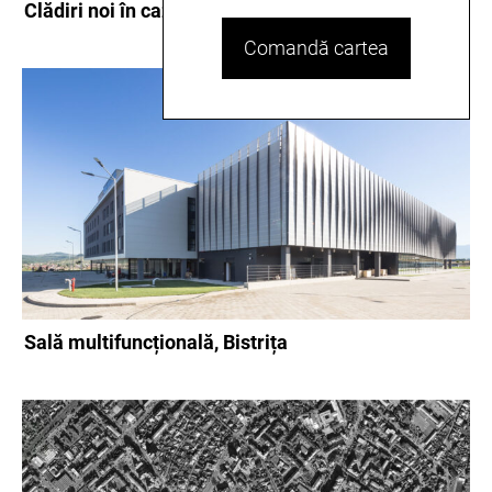
Clădiri noi în cazarma militară, Bistriţa
Comandă cartea
Sală multifuncțională, Bistrița