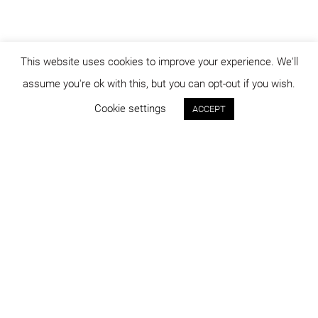
This website uses cookies to improve your experience. We'll
assume you're ok with this, but you can opt-out if you wish.
Cookie settings
ACCEPT
Status:
An:
construit
2011
Program:
Locație:
industrial
Câmpia Turzii
Suprafața:
Imagini:
6.300 mp
Cosmin Dragomir