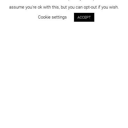
assume you're ok with this, but you can opt-out if you wish.
Cookie settings
ACCEPT
Status:
An:
concept
2003
Program:
Locație:
competiții și concepte
Cluj-Napoca
Suprafața:
Imagini:
479 mp
Onețiu Ciprian