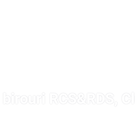
e birouri RCS&RDS, C