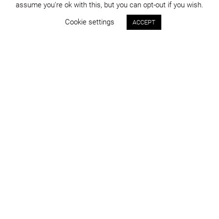
assume you're ok with this, but you can opt-out if you wish.
Cookie settings
ACCEPT
Status:
An:
construit
2018
Program:
Locație:
altele
Cluj-Napoca
Suprafața:
Imagini:
2036 mp
Alexandra Bendea
info