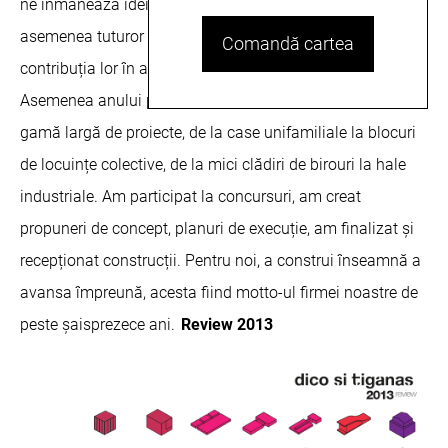
ne înmânează ideile și visele lor. Dorim să le mulțumim de
asemenea tuturor prietenilor și colegilor noștri pentru
Comandă cartea
contribuția lor în atingerea obiectivelor comune.
Asemenea anului precendent, acest an ne-a trecut printr-o
gamă largă de proiecte, de la case unifamiliale la blocuri
de locuințe colective, de la mici clădiri de birouri la hale
industriale. Am participat la concursuri, am creat
propuneri de concept, planuri de execuție, am finalizat și
recepționat construcții. Pentru noi, a construi înseamnă a
avansa împreună, acesta fiind motto-ul firmei noastre de
peste șaisprezece ani.
Review 2013