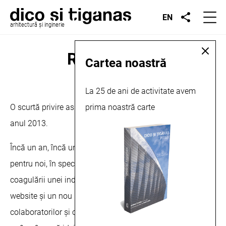
EN
arhitectură și inginerie
Review 2013
Cartea noastră
La 25 de ani de activitate avem
aprilie 3, 2014
O scurtă privire asupra proiectelor și evenimentelor din
prima noastră carte
anul 2013.
Încă un an, încă un review. Acesta a fost un an important
pentru noi, în special din perspectiva prezenței online și a
coagulării unei indentități vizuale: am lansat un nou
website și un nou logo. Dorim să le mulțumim
colaboratorilor și clienților noștri pentru încrederea cu care