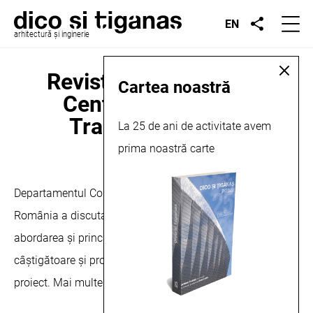
EN
arhitectură și inginerie
Revista Construcţiilor,
Cartea noastră
Centrul Integrat de
Transplant , 2020
La 25 de ani de activitate avem
prima noastră carte
octombrie 1, 2020
Departamentul Concursuri al Ordinului Arhitecţilor din
România a discutat cu echipa caştigătoare despre
abordarea şi principiile esentiale care au ghidat soluţia
câştigătoare şi provocările care decurg dintr-un astfel de
proiect. Mai multe despre această publicație
aici
.