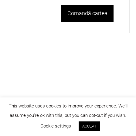
Comandă cartea
This website uses cookies to improve your experience. We'll
assume you're ok with this, but you can opt-out if you wish.
© dicositiganas 2026
Cookie settings
ACCEPT