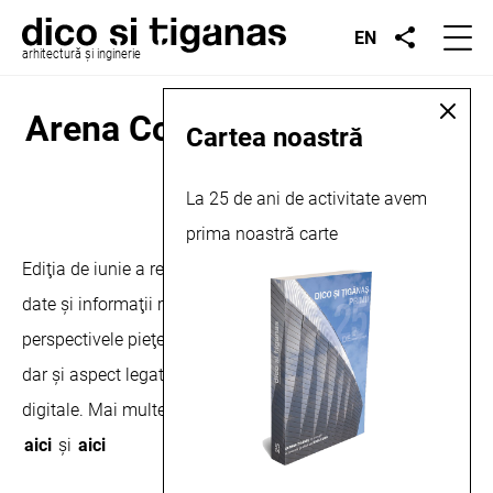
EN
arhitectură și inginerie
Arena Construcţiilor, articol,
Cartea noastră
2026
La 25 de ani de activitate avem
prima noastră carte
iunie 3, 2026
Ediţia de iunie a revistei Arena Construcţiilor cuprinde
date şi informaţii referitoare la situaţia actuală şi
perspectivele pieţei naţionale de construcţii şi instalaţii,
dar şi aspect legate de evoluţia pieţei tehnologiilor
digitale. Mai multe despre această publicație puteți citi
aici
și
aici