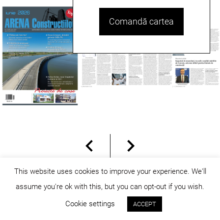
Comandă cartea
This website uses cookies to improve your experience. We'll
assume you're ok with this, but you can opt-out if you wish.
© dicositiganas 2026
Cookie settings
ACCEPT