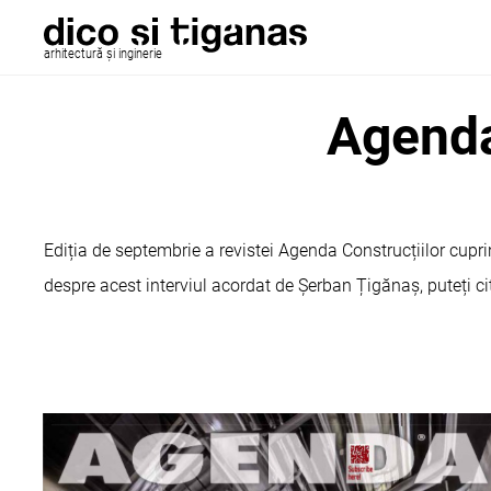
arhitectură și inginerie
Agenda 
Ediția de septembrie a revistei Agenda Construcțiilor cuprind
despre acest interviul acordat de Șerban Țigănaș, puteți ci