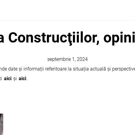
Construcţiilor, opin
septembrie 1, 2024
e date și informații referitoare la situația actuală și perspective
ti
aici
și
aici
.