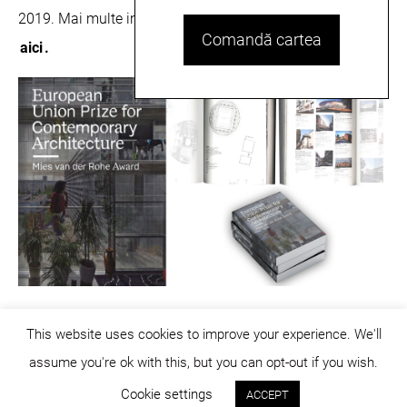
2019. Mai multe informații despre publicație puteți citi
Comandă cartea
aici
.
This website uses cookies to improve your experience. We'll
assume you're ok with this, but you can opt-out if you wish.
© dicositiganas 2026
Cookie settings
ACCEPT