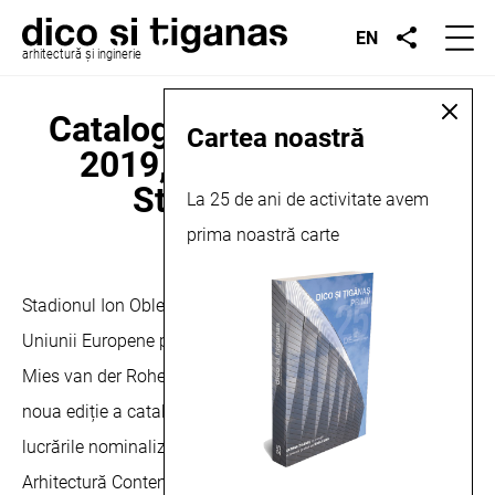
EN
arhitectură și inginerie
Catalogul EU Mies Award
Cartea noastră
2019, Ion Oblemenco
Stadium, 2019
La 25 de ani de activitate avem
prima noastră carte
octombrie 1, 2019
Stadionul Ion Oblemenco a fost nominalizat la Premiul
Uniunii Europene pentru Arhitectură Contemporană –
Mies van der Rohe, în 2019. Proiectul este prezentat în
noua ediție a catalogului din 2019, care arată toate
lucrările nominalizate la Premiul Uniunii Europene pentru
Arhitectură Contemporană – Mies van der Rohe Award