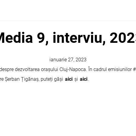
edia 9, interviu, 20
ianuarie 27, 2023
, despre dezvoltarea orașului Cluj-Napoca. În cadrul emisiunilor 
tre Șerban Țigănaș, puteți găși
aici
și
aici
.