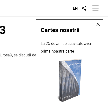
EN
23
Cartea noastră
La 25 de ani de activitate avem
prima noastră carte
#Urbea9, se discută despre diferite proiecte din oraș. Mai