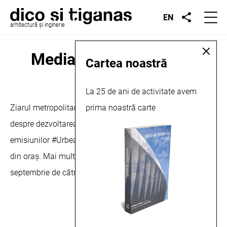
EN
arhitectură și inginerie
Media 9, interviu, 2023
Cartea noastră
septembrie 14, 2023
La 25 de ani de activitate avem
Ziarul metropolitan, Media 9, prezintă o serie de interviuri,
prima noastră carte
despre dezvoltarea orașului Cluj-Napoca. În cadrul
emisiunilor #Urbea9, se discută despre diferite proiecte
din oraș. Mai multe despre acest interviu acordat în luna
septembrie de către Șerban Țigănaș, puteți găși
aici
.