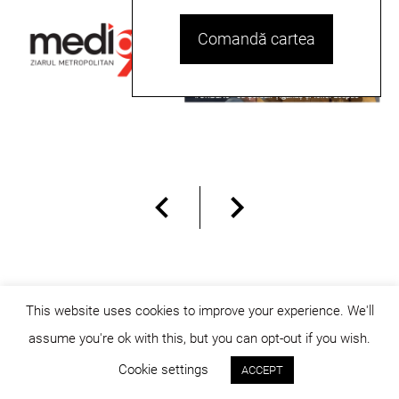
Comandă cartea
This website uses cookies to improve your experience. We'll
assume you're ok with this, but you can opt-out if you wish.
© dicositiganas 2026
Cookie settings
ACCEPT