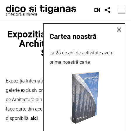
EN
arhitectură și inginerie
Expoziția Internațională 100
Cartea noastră
Architects of the Year,
Seoul, 2020
La 25 de ani de activitate avem
prima noastră carte
decembrie 24, 2020
Expoziția Internațională 100 Architects of the Year este o
galerie exclusiv online și este ținută pe durata Festivalului
de Arhitectură din Korea iar proiectul Târgu Jiu Stadium
face parte din această expoziție. Intreaga galerie este
disponibilă
aici
.