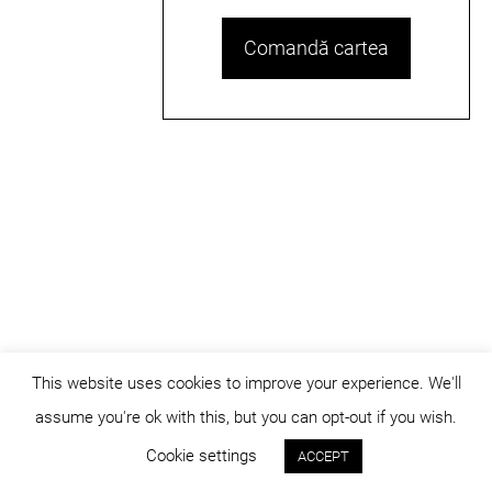
Comandă cartea
This website uses cookies to improve your experience. We'll
assume you're ok with this, but you can opt-out if you wish.
© dicositiganas 2026
Cookie settings
ACCEPT