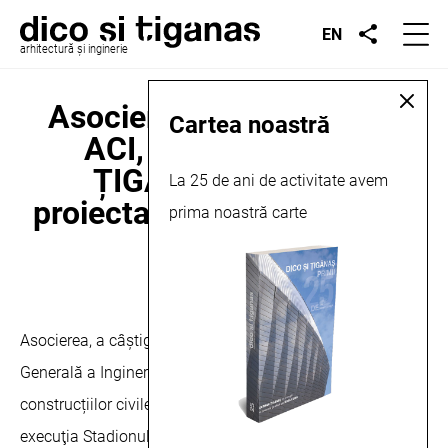
EN
arhitectură și inginerie
Asocierea dintre CON-A,
Cartea noastră
ACI, NISAL, DICO și
ȚIGÃNAȘ birou de
La 25 de ani de activitate avem
proiectare, câștigă premiul
prima noastră carte
AGIR 2018
septembrie 16, 2019
Asocierea, a câştigat premiul AGIR 2018 (Asociația
Generală a Inginerilor din România) la categoria: Ingineria
construcțiilor civile și industriale pentru proiectarea şi
execuţia Stadionului Ion Oblemenco din cadrul