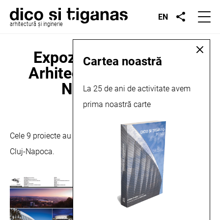
EN
arhitectură și inginerie
Expoziția Premiilor de
Cartea noastră
Arhitectură OART, Cluj-
Napoca, 2011
La 25 de ani de activitate avem
prima noastră carte
mai 16, 2011
Cele 9 proiecte au fost prezentate, în cadrul expoziției, din
Cluj-Napoca.