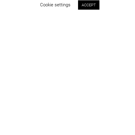
Cookie settings
ACCEPT
Status:
An:
concept
2015
Program:
Locație:
competiții și concepte
Cluj-Napoca
Suprafața:
Imagini:
777 mp
DICO & TIGANAS
info