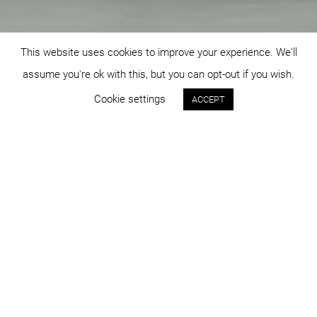
This website uses cookies to improve your experience. We'll
assume you're ok with this, but you can opt-out if you wish.
Cookie settings
ACCEPT
Status:
An:
concept
2007
Program:
Locație:
comercial
Târgu Mureș
Suprafața:
Imagini:
50.000 mp
Ciprian Onețiu