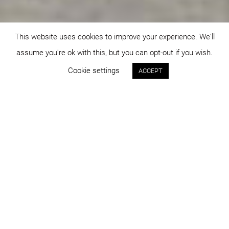
This website uses cookies to improve your experience. We'll
assume you're ok with this, but you can opt-out if you wish.
Cookie settings
ACCEPT
Status:
An:
construit
2010
Program:
Locație:
comercial
Oradea
Suprafața:
Imagini:
50.000 mp
DICO și ȚIGĂNAȘ