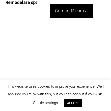
Remodelare spațiu urban, Zalău
Comandă cartea
This website uses cookies to improve your experience. We'll
assume you're ok with this, but you can opt-out if you wish.
© dicositiganas 2026
Cookie settings
ACCEPT