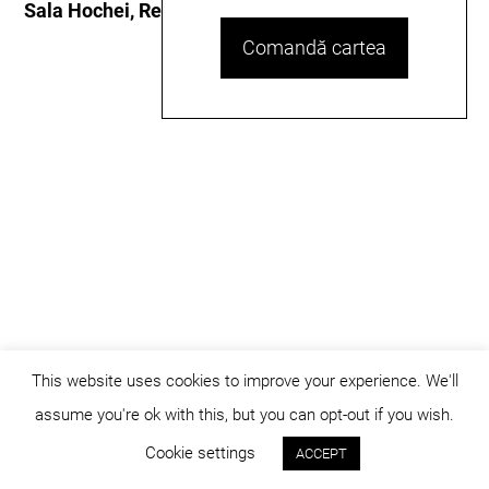
Sala Hochei, Remetea
Comandă cartea
This website uses cookies to improve your experience. We'll
assume you're ok with this, but you can opt-out if you wish.
© dicositiganas 2026
Cookie settings
ACCEPT